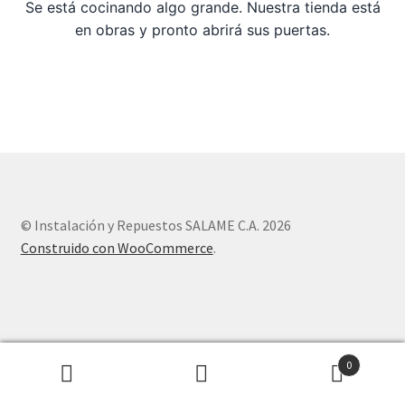
Se está cocinando algo grande. Nuestra tienda está
en obras y pronto abrirá sus puertas.
Sample Page
Tienda
© Instalación y Repuestos SALAME C.A. 2026
Construido con WooCommerce
.
0
Buscar
Buscar