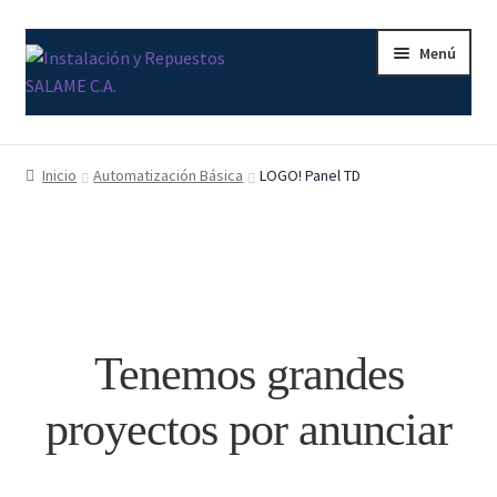
Ir
Ir
Menú
a
al
la
contenido
navegación
Inicio
Inicio
Automatización Básica
LOGO! Panel TD
Carrito
Contacto
Curso Básico Portal TIA
Tenemos grandes
Finalizar compra
proyectos por anunciar
Mi cuenta
Nosotros