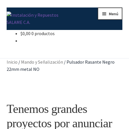
Ir
Ir
Menú
a
al
la
contenido
navegación
$
0,00
0 productos
Inicio
Carrito
Inicio
/
Mando y Señalización
/
Pulsador Rasante Negro
Contacto
22mm metal NO
Curso Básico Portal TIA
Finalizar compra
Tenemos grandes
Mi cuenta
proyectos por anunciar
Nosotros