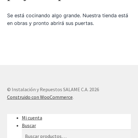
Se está cocinando algo grande. Nuestra tienda está
Sample Page
en obras y pronto abrirá sus puertas.
Tienda
© Instalación y Repuestos SALAME C.A. 2026
Construido con WooCommerce
.
Mi cuenta
Buscar
Buscar
Buscar