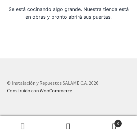
Se está cocinando algo grande. Nuestra tienda está
Sample Page
en obras y pronto abrirá sus puertas.
Tienda
© Instalación y Repuestos SALAME C.A. 2026
Construido con WooCommerce
.
0
Buscar
Buscar