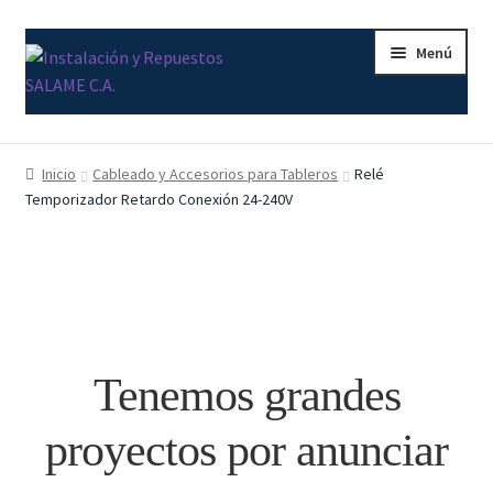
Ir
Ir
Menú
a
al
la
contenido
navegación
Inicio
Inicio
Cableado y Accesorios para Tableros
Relé
Temporizador Retardo Conexión 24-240V
Carrito
Contacto
Curso Básico Portal TIA
Finalizar compra
Tenemos grandes
Mi cuenta
proyectos por anunciar
Nosotros