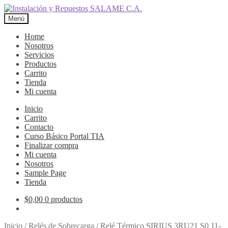
Ir
Ir
a
al
Menú
la
contenido
navegación
Home
Nosotros
Servicios
Productos
Carrito
Tienda
Mi cuenta
Inicio
Carrito
Contacto
Curso Básico Portal TIA
Finalizar compra
Mi cuenta
Nosotros
Sample Page
Tienda
$
0,00
0 productos
Inicio
/
Relés de Sobrecarga
/
Relé Térmico SIRIUS 3RU21 S0 11-