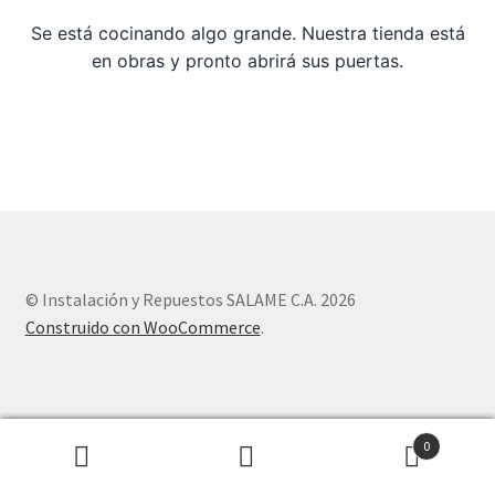
Se está cocinando algo grande. Nuestra tienda está
Sample Page
en obras y pronto abrirá sus puertas.
Tienda
© Instalación y Repuestos SALAME C.A. 2026
Construido con WooCommerce
.
0
Buscar
Buscar