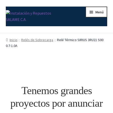
Ir
Ir
Menú
a
al
la
contenido
navegación
Inicio
Inicio
Relés de Sobrecarga
Relé Térmico SIRIUS 3RU21 S00
0.7-1.0A
Carrito
Contacto
Curso Básico Portal TIA
Finalizar compra
Tenemos grandes
Mi cuenta
proyectos por anunciar
Nosotros