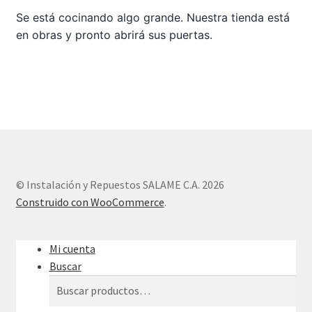
Se está cocinando algo grande. Nuestra tienda está
en obras y pronto abrirá sus puertas.
Sample Page
Tienda
© Instalación y Repuestos SALAME C.A. 2026
Construido con WooCommerce
.
Mi cuenta
Buscar
Buscar
Buscar
por: