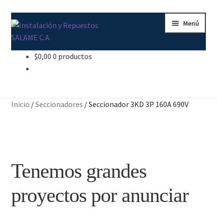
Ir
Ir
Menú
a
al
la
contenido
navegación
$
0,00
0 productos
Inicio
Carrito
Inicio
/
Seccionadores
/
Seccionador 3KD 3P 160A 690V
Contacto
Curso Básico Portal TIA
Tenemos grandes
Finalizar compra
proyectos por anunciar
Mi cuenta
Nosotros