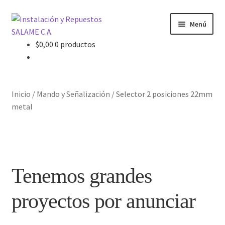
Ir
Ir
Menú
a
al
la
contenido
$
0,00
0 productos
Inicio
navegación
Carrito
Inicio
/
Mando y Señalización
/
Selector 2 posiciones 22mm
Contacto
metal
Curso Básico Portal TIA
Finalizar compra
Tenemos grandes
Mi cuenta
proyectos por anunciar
Nosotros