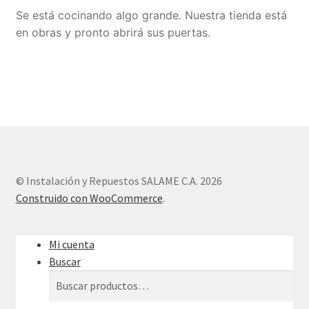
Se está cocinando algo grande. Nuestra tienda está
Sample Page
en obras y pronto abrirá sus puertas.
Tienda
© Instalación y Repuestos SALAME C.A. 2026
Construido con WooCommerce
.
Mi cuenta
Buscar
Buscar
Buscar
por: