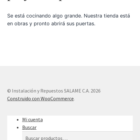
Se está cocinando algo grande. Nuestra tienda está
Sample Page
en obras y pronto abrirá sus puertas.
Tienda
© Instalación y Repuestos SALAME C.A. 2026
Construido con WooCommerce
.
Mi cuenta
Buscar
Buscar
Buscar