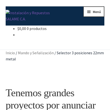
Ir
Ir
Menú
a
al
la
contenido
navegación
$
0,00
0 productos
Inicio
Carrito
Inicio
/
Mando y Señalización
/
Selector 3 posiciones 22mm
Contacto
metal
Curso Básico Portal TIA
Finalizar compra
Tenemos grandes
Mi cuenta
proyectos por anunciar
Nosotros