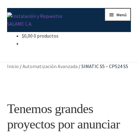
Ir
Ir
Menú
a
al
la
contenido
navegación
$
0,00
0 productos
Inicio
Carrito
Inicio
/
Automatización Avanzada
/
SIMATIC S5 – CP524 S5
Contacto
Curso Básico Portal TIA
Tenemos grandes
Finalizar compra
proyectos por anunciar
Mi cuenta
Nosotros