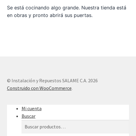
Se está cocinando algo grande. Nuestra tienda está
en obras y pronto abrirá sus puertas.
Sample Page
Tienda
© Instalación y Repuestos SALAME C.A. 2026
Construido con WooCommerce
.
Mi cuenta
Buscar
Buscar
Buscar
por: