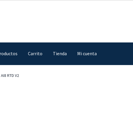
roductos
Carrito
Tienda
Mi cuenta
IA
Finalizar compra
Mi cuenta
Nosotros
Sample Page
Tienda
 AI8 RTD V2