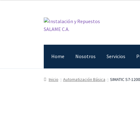
Ir
Ir
a
al
la
contenido
navegación
Home
Nosotros
Servicios
P
Inicio
Carrito
Contacto
Curso Básico Portal T
Inicio
Automatización Básica
SIMATIC S7-1200