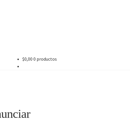
$
0,00
0 productos
nunciar