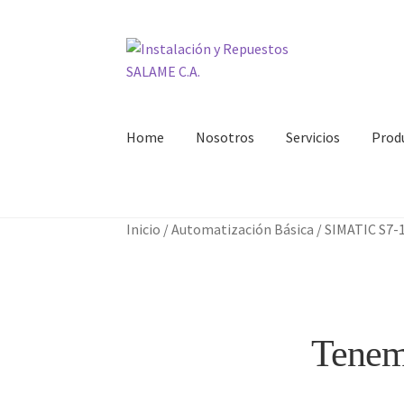
Ir
Ir
a
al
la
contenido
navegación
Home
Nosotros
Servicios
Prod
Inicio
Carrito
Contacto
Curso Básico Portal T
Inicio
/
Automatización Básica
/
SIMATIC S7-
Tenemo