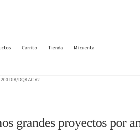
uctos
Carrito
Tienda
Mi cuenta
IA
Finalizar compra
Mi cuenta
Nosotros
Sample Page
Tienda
1200 DI8/DQ8 AC V2
s grandes proyectos por a