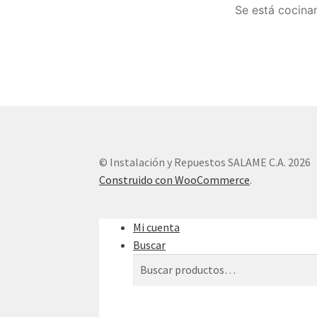
Se está cocinan
© Instalación y Repuestos SALAME C.A. 2026
Construido con WooCommerce
.
Mi cuenta
Buscar
Buscar
Buscar
por: