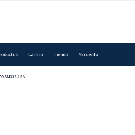
roductos
Carrito
Tienda
Mi cuenta
IA
Finalizar compra
Mi cuenta
Nosotros
Sample Page
Tienda
00 SM332 4 SA