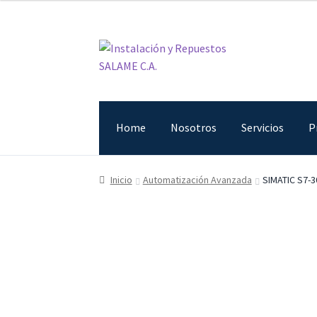
Ir
Ir
a
al
la
contenido
navegación
Home
Nosotros
Servicios
P
Inicio
Carrito
Contacto
Curso Básico Portal T
Inicio
Automatización Avanzada
SIMATIC S7-3