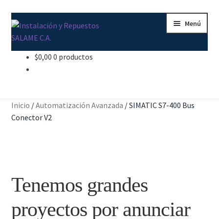
Ir
Ir
Menú
a
al
la
contenido
navegación
$
0,00
0 productos
Inicio
Carrito
Inicio
/
Automatización Avanzada
/
SIMATIC S7-400 Bus
Contacto
Conector V2
Curso Básico Portal TIA
Finalizar compra
Tenemos grandes
Mi cuenta
proyectos por anunciar
Nosotros