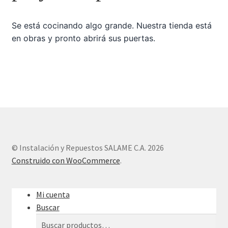
Se está cocinando algo grande. Nuestra tienda está
Sample Page
en obras y pronto abrirá sus puertas.
Tienda
© Instalación y Repuestos SALAME C.A. 2026
Construido con WooCommerce
.
Mi cuenta
Buscar
Buscar
Buscar