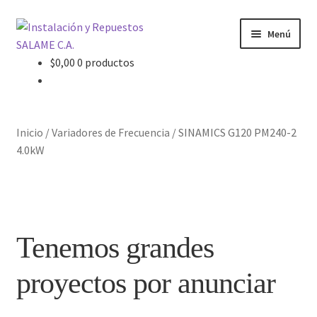
Ir
Ir
Menú
a
al
la
contenido
$
0,00
0 productos
Inicio
navegación
Carrito
Inicio
/
Variadores de Frecuencia
/
SINAMICS G120 PM240-2
Contacto
4.0kW
Curso Básico Portal TIA
Finalizar compra
Tenemos grandes
Mi cuenta
proyectos por anunciar
Nosotros