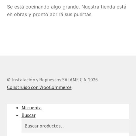
Se está cocinando algo grande. Nuestra tienda está
Sample Page
en obras y pronto abrirá sus puertas.
Tienda
© Instalación y Repuestos SALAME C.A. 2026
Construido con WooCommerce
.
Mi cuenta
Buscar
Buscar
Buscar
por: