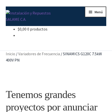
Ir
Ir
Menú
a
al
la
contenido
navegación
$
0,00
0 productos
Inicio
Carrito
Inicio
/
Variadores de Frecuencia
/
SINAMICS G120C 7.5kW
Contacto
400V PN
Curso Básico Portal TIA
Finalizar compra
Tenemos grandes
Mi cuenta
proyectos por anunciar
Nosotros