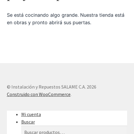
Se está cocinando algo grande. Nuestra tienda está
Sample Page
en obras y pronto abrirá sus puertas.
Tienda
© Instalación y Repuestos SALAME C.A. 2026
Construido con WooCommerce
.
Mi cuenta
Buscar
Buscar
Buscar