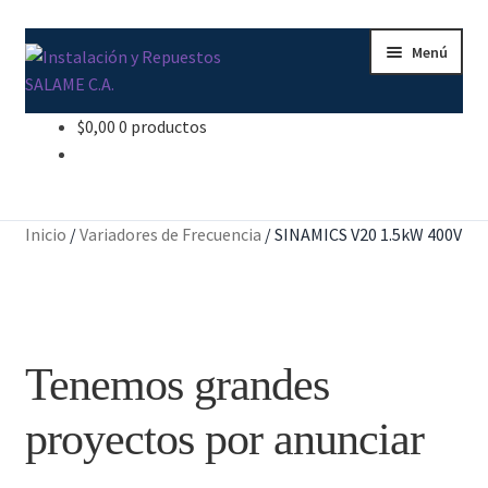
Ir
Ir
Menú
a
al
la
contenido
navegación
$
0,00
0 productos
Inicio
Carrito
Inicio
/
Variadores de Frecuencia
/
SINAMICS V20 1.5kW 400V
Contacto
Curso Básico Portal TIA
Tenemos grandes
Finalizar compra
proyectos por anunciar
Mi cuenta
Nosotros