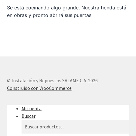
Se está cocinando algo grande. Nuestra tienda está
en obras y pronto abrirá sus puertas.
Sample Page
Tienda
© Instalación y Repuestos SALAME C.A. 2026
Construido con WooCommerce
.
Mi cuenta
Buscar
Buscar
Buscar
por: