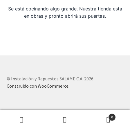
Se está cocinando algo grande. Nuestra tienda está
Sample Page
en obras y pronto abrirá sus puertas.
Tienda
© Instalación y Repuestos SALAME C.A. 2026
Construido con WooCommerce
.
0
Buscar
Buscar