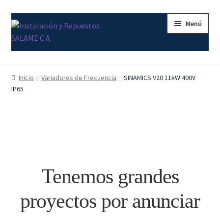
Ir
Ir
Menú
a
al
la
contenido
navegación
Inicio
Inicio
Variadores de Frecuencia
SINAMICS V20 11kW 400V
IP65
Carrito
Contacto
Curso Básico Portal TIA
Finalizar compra
Tenemos grandes
Mi cuenta
proyectos por anunciar
Nosotros