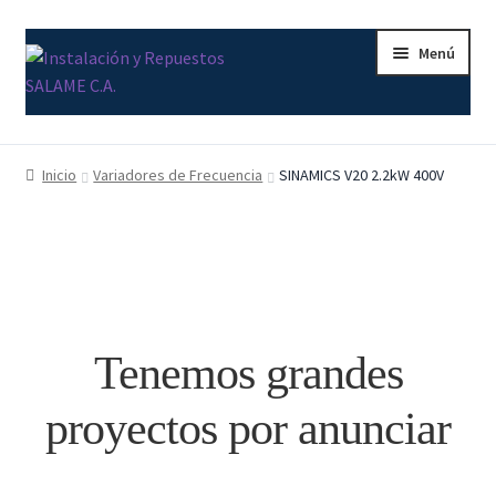
Ir
Ir
Menú
a
al
la
contenido
navegación
Inicio
Inicio
Variadores de Frecuencia
SINAMICS V20 2.2kW 400V
Carrito
Contacto
Curso Básico Portal TIA
Tenemos grandes
Finalizar compra
proyectos por anunciar
Mi cuenta
Nosotros