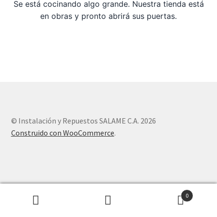
Se está cocinando algo grande. Nuestra tienda está
en obras y pronto abrirá sus puertas.
Sample Page
Tienda
© Instalación y Repuestos SALAME C.A. 2026
Construido con WooCommerce
.
0
Buscar
Buscar