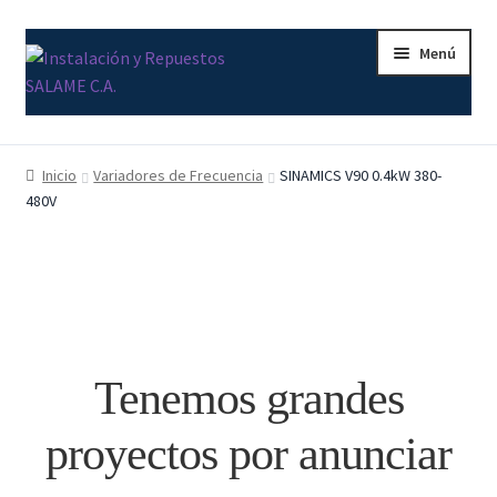
Ir
Ir
Menú
a
al
la
contenido
navegación
Inicio
Inicio
Variadores de Frecuencia
SINAMICS V90 0.4kW 380-
480V
Carrito
Contacto
Curso Básico Portal TIA
Finalizar compra
Tenemos grandes
Mi cuenta
proyectos por anunciar
Nosotros