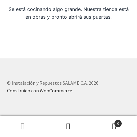
Se está cocinando algo grande. Nuestra tienda está
Sample Page
en obras y pronto abrirá sus puertas.
Tienda
© Instalación y Repuestos SALAME C.A. 2026
Construido con WooCommerce
.
0
Buscar
Buscar