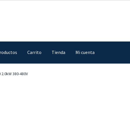
roductos
Carrito
Tienda
Mi cuenta
IA
Finalizar compra
Mi cuenta
Nosotros
Sample Page
Tienda
 2.0kW 380-480V