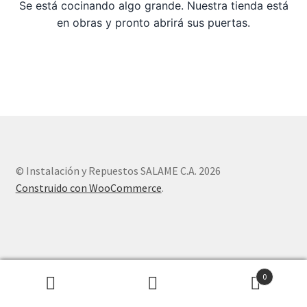
Se está cocinando algo grande. Nuestra tienda está
en obras y pronto abrirá sus puertas.
Sample Page
Tienda
© Instalación y Repuestos SALAME C.A. 2026
Construido con WooCommerce
.
0
Buscar
Buscar