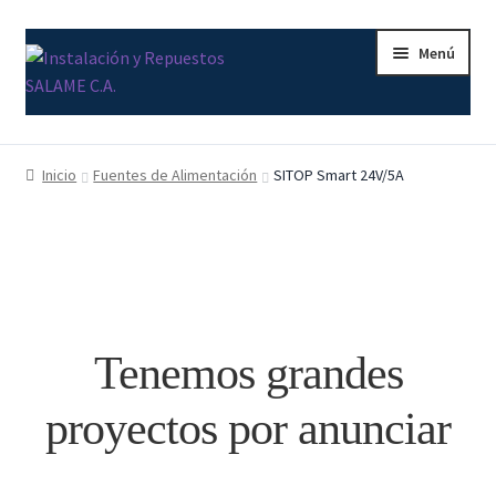
Ir
Ir
Menú
a
al
la
contenido
navegación
Inicio
Inicio
Fuentes de Alimentación
SITOP Smart 24V/5A
Carrito
Contacto
Curso Básico Portal TIA
Tenemos grandes
Finalizar compra
proyectos por anunciar
Mi cuenta
Nosotros