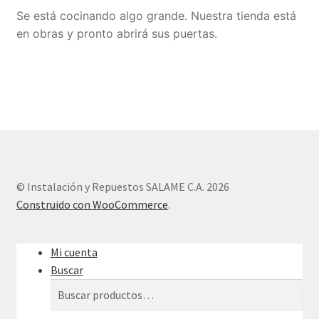
Se está cocinando algo grande. Nuestra tienda está
Sample Page
en obras y pronto abrirá sus puertas.
Tienda
© Instalación y Repuestos SALAME C.A. 2026
Construido con WooCommerce
.
Mi cuenta
Buscar
Buscar
Buscar
por: