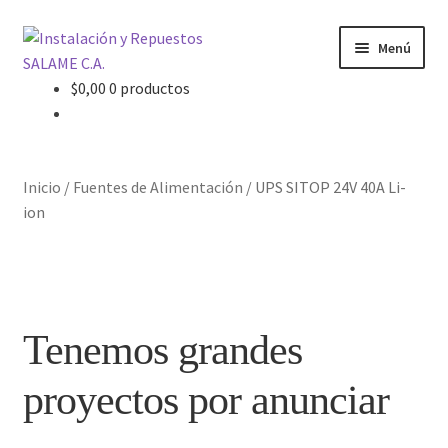
Ir
Ir
Menú
a
al
la
contenido
$
0,00
0 productos
Inicio
navegación
Carrito
Inicio
/
Fuentes de Alimentación
/
UPS SITOP 24V 40A Li-
Contacto
ion
Curso Básico Portal TIA
Finalizar compra
Tenemos grandes
Mi cuenta
proyectos por anunciar
Nosotros