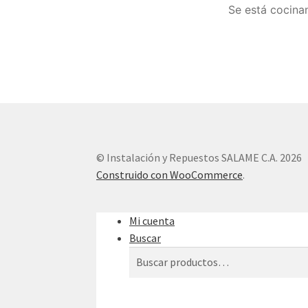
Se está cocinan
© Instalación y Repuestos SALAME C.A. 2026
Construido con WooCommerce
.
Mi cuenta
Buscar
Buscar
Buscar
por: