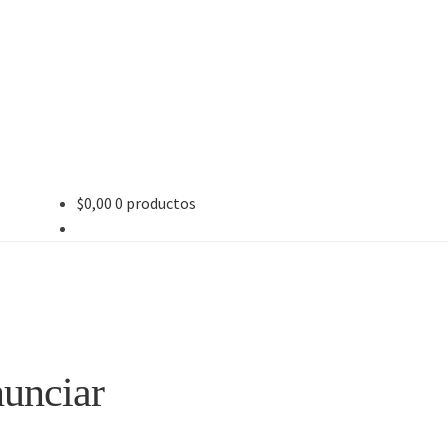
$
0,00
0 productos
nunciar