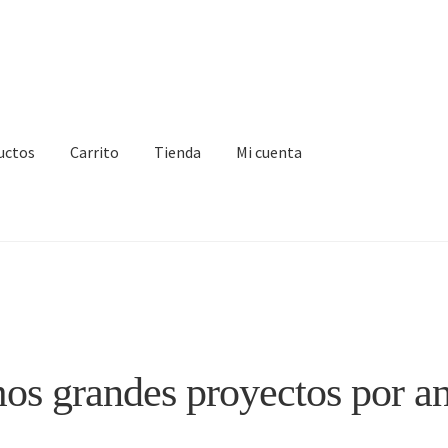
uctos
Carrito
Tienda
Mi cuenta
IA
Finalizar compra
Mi cuenta
Nosotros
Sample Page
Tienda
s grandes proyectos por a