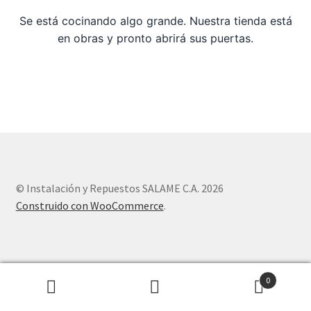
Se está cocinando algo grande. Nuestra tienda está
Sample Page
en obras y pronto abrirá sus puertas.
Tienda
© Instalación y Repuestos SALAME C.A. 2026
Construido con WooCommerce
.
0
Buscar
Buscar