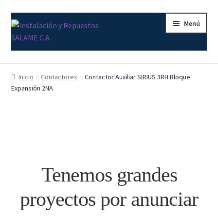
Ir
Ir
Menú
a
al
la
contenido
navegación
Inicio
Inicio
Contactores
Contactor Auxiliar SIRIUS 3RH Bloque
Expansión 2NA
Carrito
Contacto
Curso Básico Portal TIA
Finalizar compra
Tenemos grandes
Mi cuenta
proyectos por anunciar
Nosotros