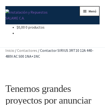
Ir
Ir
Menú
a
al
la
contenido
navegación
$
0,00
0 productos
Inicio
Carrito
Inicio
/
Contactores
/
Contactor SIRIUS 3RT10 12A 440-
Contacto
480V AC S00 1NA+1NC
Curso Básico Portal TIA
Finalizar compra
Tenemos grandes
Mi cuenta
proyectos por anunciar
Nosotros