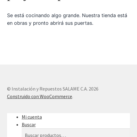
Se está cocinando algo grande. Nuestra tienda está
Sample Page
en obras y pronto abrirá sus puertas.
Tienda
© Instalación y Repuestos SALAME C.A. 2026
Construido con WooCommerce
.
Mi cuenta
Buscar
Buscar
Buscar