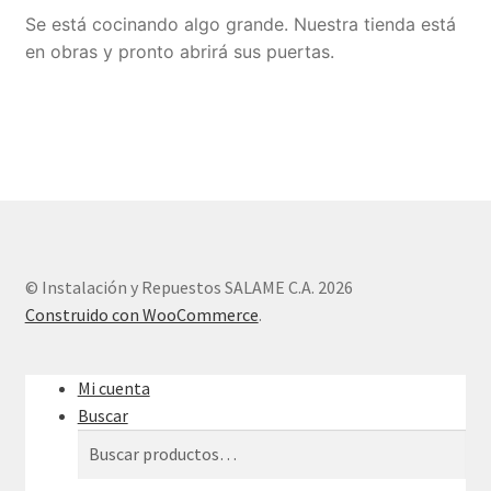
Se está cocinando algo grande. Nuestra tienda está
Sample Page
en obras y pronto abrirá sus puertas.
Tienda
© Instalación y Repuestos SALAME C.A. 2026
Construido con WooCommerce
.
Mi cuenta
Buscar
Buscar
Buscar
por: