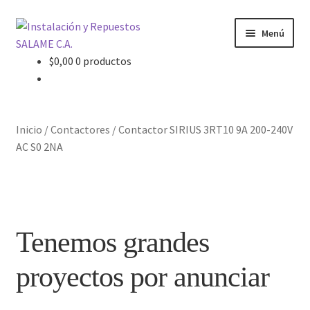
Ir
Ir
Menú
a
al
la
contenido
$
0,00
0 productos
Inicio
navegación
Carrito
Inicio
/
Contactores
/
Contactor SIRIUS 3RT10 9A 200-240V
Contacto
AC S0 2NA
Curso Básico Portal TIA
Finalizar compra
Tenemos grandes
Mi cuenta
proyectos por anunciar
Nosotros