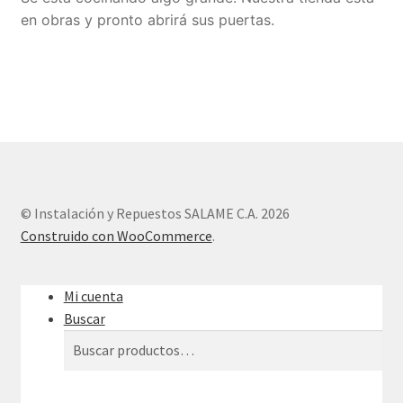
en obras y pronto abrirá sus puertas.
Sample Page
Tienda
© Instalación y Repuestos SALAME C.A. 2026
Construido con WooCommerce
.
Mi cuenta
Buscar
Buscar
Buscar
por: