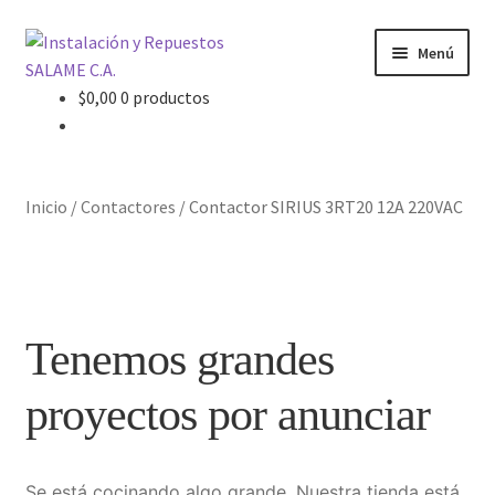
Ir
Ir
Menú
a
al
la
contenido
$
0,00
0 productos
Inicio
navegación
Carrito
Inicio
/
Contactores
/
Contactor SIRIUS 3RT20 12A 220VAC
Contacto
Curso Básico Portal TIA
Tenemos grandes
Finalizar compra
proyectos por anunciar
Mi cuenta
Nosotros
Se está cocinando algo grande. Nuestra tienda está