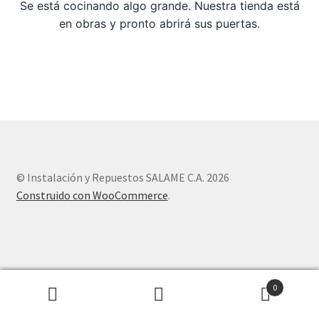
Se está cocinando algo grande. Nuestra tienda está
en obras y pronto abrirá sus puertas.
Sample Page
Tienda
© Instalación y Repuestos SALAME C.A. 2026
Construido con WooCommerce
.
0
Buscar
Buscar