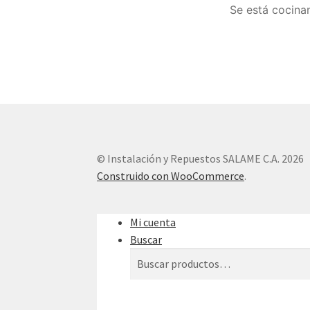
Se está cocinan
© Instalación y Repuestos SALAME C.A. 2026
Construido con WooCommerce
.
Mi cuenta
Buscar
Buscar
Buscar
por: