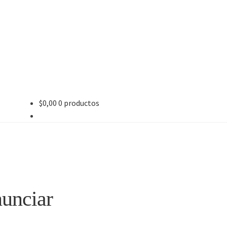
$
0,00
0 productos
nunciar