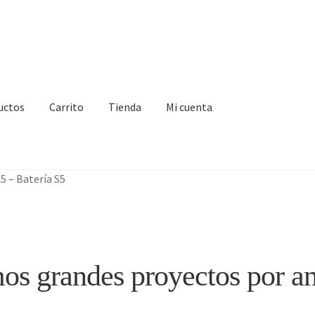
uctos
Carrito
Tienda
Mi cuenta
IA
Finalizar compra
Mi cuenta
Nosotros
Sample Page
Tienda
5 – Batería S5
s grandes proyectos por a