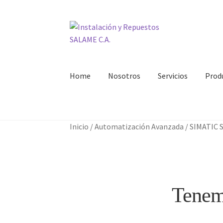
Ir
Ir
a
al
la
contenido
navegación
Home
Nosotros
Servicios
Prod
Inicio
Carrito
Contacto
Curso Básico Portal T
Inicio
/
Automatización Avanzada
/
SIMATIC S
Tenemo