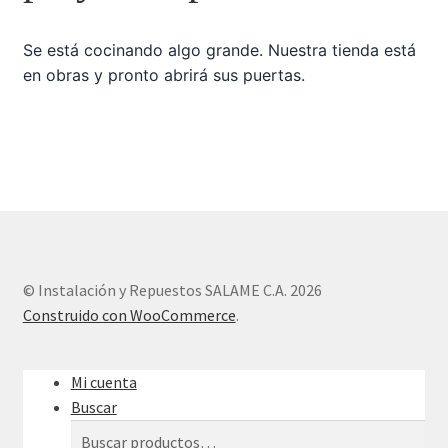
Se está cocinando algo grande. Nuestra tienda está
Sample Page
en obras y pronto abrirá sus puertas.
Tienda
© Instalación y Repuestos SALAME C.A. 2026
Construido con WooCommerce
.
Mi cuenta
Buscar
Buscar
Buscar