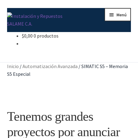
Ir
Ir
Menú
a
al
la
contenido
navegación
$
0,00
0 productos
Inicio
Carrito
Inicio
/
Automatización Avanzada
/
SIMATIC S5 – Memoria
Contacto
S5 Especial
Curso Básico Portal TIA
Finalizar compra
Tenemos grandes
Mi cuenta
proyectos por anunciar
Nosotros