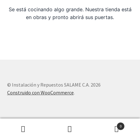
Se está cocinando algo grande. Nuestra tienda está
Sample Page
en obras y pronto abrirá sus puertas.
Tienda
© Instalación y Repuestos SALAME C.A. 2026
Construido con WooCommerce
.
0
Buscar
Buscar