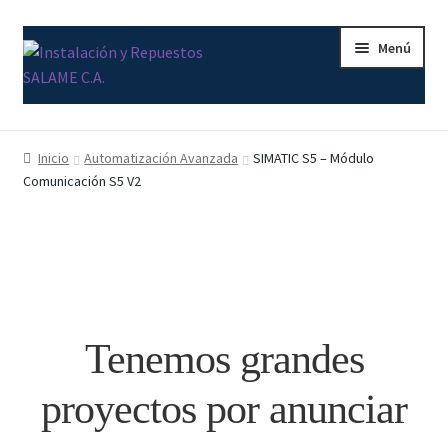
Ir
Ir
Menú
a
al
la
contenido
navegación
Inicio
Inicio
Automatización Avanzada
SIMATIC S5 – Módulo
Comunicación S5 V2
Carrito
Contacto
Curso Básico Portal TIA
Finalizar compra
Tenemos grandes
Mi cuenta
proyectos por anunciar
Nosotros